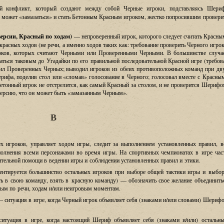
ый конфликт
,
который создают между собой Черные игроки
,
подставляясь Шери
их может
«
замазаться
»
и стать Бетонным Красным игроком
,
жестко попросившим провери
ерсии, Красный по ходам
)
—
непроверенный игрок
,
которого следует считать Красны
 красных ходов
(
не речи
,
а именно ходов таких как
:
требование проверить Черного игро
оков
,
которых считают Черными или Проверенными Черными
.
В большинстве случа
ться таковым до Угадайки по его правильной последовательной Красной игре
(
требов
ил Проверенных Черных
;
выводил игроков из обеих противоположных команд при дв
ерифа
,
поделив стол или
«
сломав
»
голосование в Черного
;
голосовал вместе с Красны
Бетонный игрок не отстрелится
,
как самый Красный за столом
,
и не проверится Шерифо
версию
,
что он может быть
«
замазанным Черным
».
В
ех игроков
,
управляет ходом игры
,
следит за выполнением установленных правил
,
в
олнения всеми персонажами во время игры
.
На спортивных чемпионатах в игре час
ительной помощи в ведении игры и соблюдении установленных правил и этики
.
ентируется большинство остальных игроков при выборе общей тактики игры и выбор
ть в свою команду, взять в красную команду) — обозначить свое желание объединить
сным по речи, ходам и/или неигровым моментам.
 ситуация в игре, когда Черный игрок объявляет себя
(
знаками и/или словами) Шериф
ситуация в игре
,
когда настоящий Шериф объявляет себя
(
знаками и
/
или
)
остальн