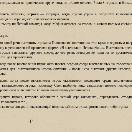
 вскрываться на критическом круге
,
когда за столом остается
7
или
8
игроков
,
и больш
совать, утопить) игрока
—
ситуация
,
когда игроки утром в результате голосован
воде из игры одного или нескольких игроков
.
й выигрыш Черной команды
,
когда Мафия остается за столом в живых полным состав
ации.
мя своей речи выставить игрока на Голосование
,
поставив на стол кулак с поднятым вве
азу в установленной правилами форме
:
«
Я выставляю Игрока No…
».
Выставлять впер
игроков выставляет другого вперед до его речи
,
зачастую не имея на то достаточн
меха
,
для провокации
).
когда после выставления игрок оказывается первым среди выставленных на голосован
пасная для выставленного игрока ситуация
–
после него выставят других игроков
ыть
».
уация
,
когда после выставления игрок оказывается последним среди выставленн
я выставленного игрока
,
поскольку Стол наиболее четко запоминает именно последн
против себя большинство голосов значительно увеличивается
.
щищать игрока
,
которого обвиняют в черной игре
(
окраснять
,
оправдывать
,
отводи
 голосовать и т
.
п
.).
зание на спицах и показывающий возможный слом стола против какого
-
либо игрока
.
Г