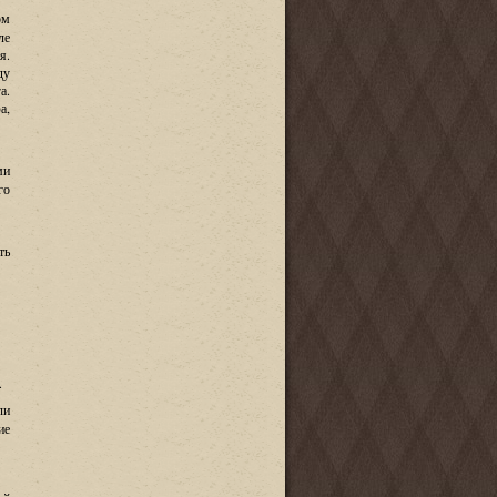
ом
ле
ия
.
ду
а
.
а
,
ми
го
ть
.
ли
ие