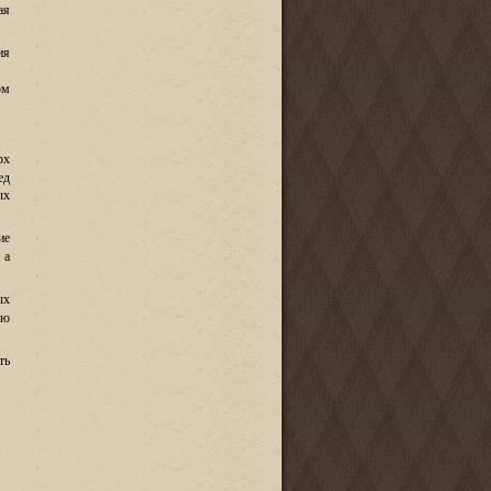
ая
ия
ом
рх
ед
ых
ие
,
а
ых
юю
ть