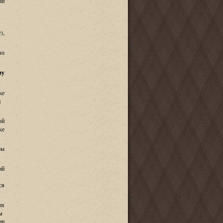
ый
т
),
во
му
ке
и
ой
ке
ры
ий
ся
их
м
ин