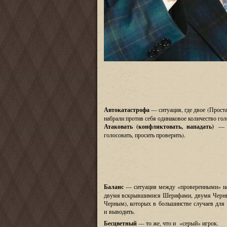
Автокатастрофа
—
ситуация
,
где двое
(
Проста
набрали против себя одинаковое количество гол
Атаковать
(
конфликтовать, нападать
)
голосовать
,
просить проверить
).
Баланс
—
ситуация между
«
проверенными
»
и
двумя вскрывшимися Шерифами
,
двумя Черн
Черным
),
которых в большинстве случаев для
и выводить
.
Бесцветный
—
то же
,
что и
«
серый
»
игрок
.