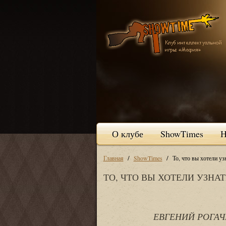
О клубе
ShowTimes
Н
/
/
Главная
ShowTimes
То, что вы хотели узн
ТО, ЧТО ВЫ ХОТЕЛИ УЗНАТЬ
ЕВГЕНИЙ Р