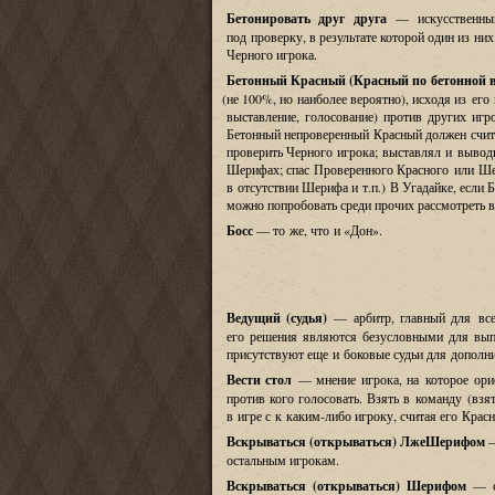
Бетонировать друг друга
—
искусственн
под проверку
,
в результате которой один из н
Черного игрока
.
Бетонный Красный
(
Красный по бетонной в
(
не
100%,
но наиболее вероятно
),
исходя из его
выставление
,
голосование
)
против других игр
Бетонный непроверенный Красный должен счита
проверить Черного игрока
;
выставлял и вывод
Шерифах
;
спас Проверенного Красного или Ш
в отсутствии Шерифа и т
.
п
.)
В Угадайке
,
если 
можно попробовать среди прочих рассмотреть 
Босс
— то же, что и
«
Дон».
Ведущий
(
судья
)
—
арбитр
,
главный для вс
его решения являются безусловными для вып
присутствуют еще и боковые судьи для дополн
Вести стол
— мнение игрока, на которое ори
против кого голосовать. Взять в команду
(
взя
в игре с к каким-либо игроку, считая его Кра
Вскрываться
(
открываться) ЛжеШерифом
—
остальным игрокам.
Вскрываться
(
открываться) Шерифом
—