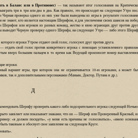
ать в Баланс или в Противовес
)
—
так называют итог голосования на Критическ
выиграть три в три или два в два
.
Как правило
,
это происходит на следующее Утро пос
ли Черная проверка одного из них уже были выведены из игры в результате голосован
и не знают
,
кто является настоящим Шерифом
,
и для увеличения своих шансов на побе
и Шерифов или игроков из разных команд
,
жестко и явно играющих друг против друг
ла выводят Черную проверку одного Шерифа
,
на следующее Утро
—
либо этого Шериф
 которого игроки Утром отдают свой голос
,
голосуют друг против друга
.
—
отдать свой голос против конкретного игрока с помощью установленного правила
янутым вверх большим пальцем в то время как Ведущий произносит номер выставленно
щие игроки
.
рный вариант игры
,
при котором она не ограничивается
10-
ю игроками
,
а может бы
иков
,
так и дополнительными персонажами
(
Маньяк
,
Доктор
,
Путана и др
.).
Д
комендовать Шерифу проверить какого
-
либо подозрительного игрока следующей Ночью
крыто заявляет или показывает знаками
,
что он
—
Шериф или Проверенный Красный
,
и
пример
:
«
я должен посидеть
»,
«
у меня есть причины не голосоваться
»,
«
имею основан
 быть таковым и обоснует свое заявление на следующем Круге
.
овать».