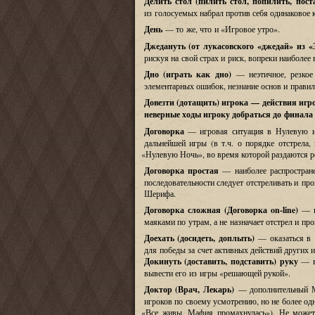
Делить стол
(
пилить стол, попилить, пост
из голосуемых набрал против себя одинаковое 
День
— то же, что и
«
Игровое утро».
Джедануть
(
от лукасовского
«
джедай» из
«
рискуя на свой страх и риск
,
вопреки наиболее 
Дно
(
играть как дно)
— неэтичное, резкое
элементарных ошибок, незнание основ и правил 
Довезти
(
дотащить) игрока
—
действия игр
неверные ходы игроку добраться до финал
Договорка
—
игровая ситуация в Нулевую 
дальнейшей игры
(
в т
.
ч
.
о порядке отстрела
,
«
Нулевую Ночь
»,
во время которой раздаются р
Договорка простая
—
наиболее распростра
последовательности следует отстреливать и про
Шерифа
.
Договорка сложная
(
Договорка on-line)
—
маяками по утрам
,
а не назначает отстрел и пр
Доехать
(
досидеть, доплыть
)
—
оказаться в
для победы за счет активных действий других 
Докинуть
(
доставить, подставить) руку
—
вывести его из игры
«
решающей рукой
».
Доктор
(
Врач, Лекарь
)
—
дополнительный 
игроков по своему усмотрению
,
но не более од
«
Все живы
,
Мафия промахнулась
»).
Не может