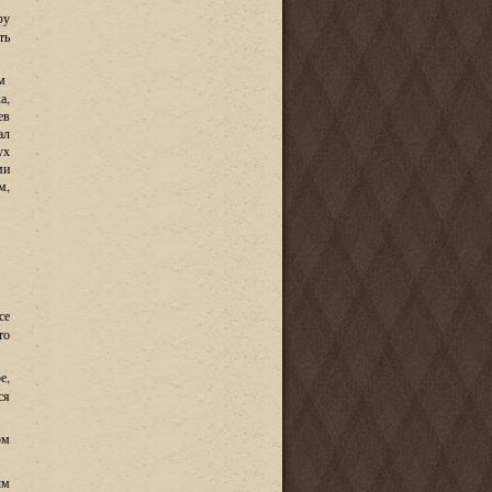
фу
ть
м
ка
,
ев
ал
ух
ми
м
,
се
то
е,
ся
ом
ым