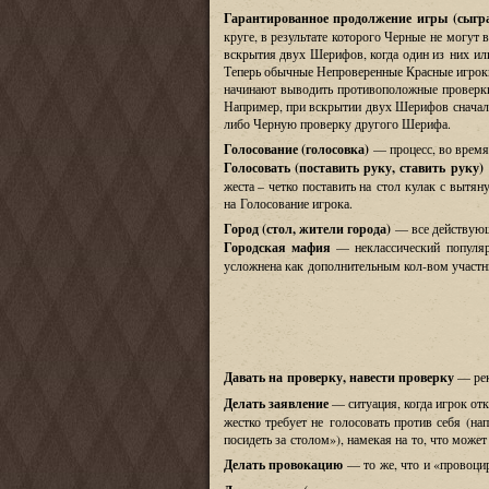
Гарантированное продолжение игры
(
сыгр
круге
,
в результате которого Черные не могут 
вскрытия двух Шерифов
,
когда один из них и
Теперь обычные Непроверенные Красные игрок
начинают выводить противоположные проверк
Например
,
при вскрытии двух Шерифов снача
либо Черную проверку другого Шерифа
.
Голосование
(
голосовка
)
—
процесс
,
во время
Голосовать
(
поставить руку, ставить руку
)
жеста
–
четко поставить на стол кулак с выт
на Голосование игрока
.
Город
(
стол, жители города
)
—
все действую
Городская мафия
—
неклассический популя
усложнена как дополнительным кол
-
вом участн
Давать на проверку, навести проверку
—
ре
Делать заявление
—
ситуация
,
когда игрок от
жестко требует не голосовать против себя
(
на
посидеть за столом
»),
намекая на то
,
что может
Делать провокацию
— то же, что и
«
провоцир