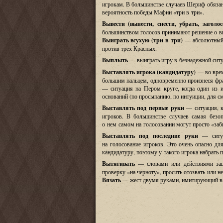
игрокам
.
В большинстве случаев Шериф обязан
вероятность победы Мафии
«
три в три
».
Вывести
(
вынести, снести, убрать, заголо
большинством голосов принимают решение о вы
Выиграть всухую
(
три в три
)
—
абсолютны
против трех Красных
.
Выплыть
— выиграть игру в безнадежной ситу
Выставлять игрока
(
кандидатуру
)
—
во вре
большим пальцем
,
одновременно произнеся фр
—
ситуация на Пером круге
,
когда один из 
оснований
(
по просыпанию
,
по интуиции
,
для с
Выставлять под первые руки
—
ситуация
,
игроков
.
В большинстве случаев самая безо
о нем самом на голосовании могут просто
«
заб
Выставлять под последние руки
—
сит
на голосование игроков
.
Это очень опасно дл
кандидатуру
,
поэтому у такого игрока набрать 
Вытягивать
—
словами или действиями за
проверку
«
на черноту
»,
просить отозвать или не
Вязать
—
жест двумя руками
,
имитирующий вя