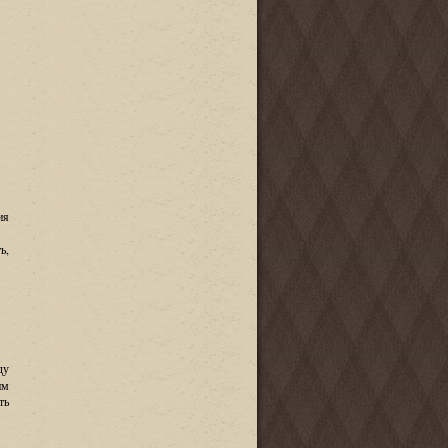
ия
ь
,
ду
им
ть