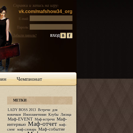
Справки и запись на игру:
vk.com/mafshow34_org
E-mail:
Пароль:
Забыли пароль?
зин
Чемпионат
МЕТКИ
LADY BOSS 2013
Встречи
для
новичков
Инопланетянин
Клубы
Лисица
Маф-EVENT
Маф-
Маф-встречи
Маф-отчет
интервью
маф-
Маф-событие
сленг
маф-словарь