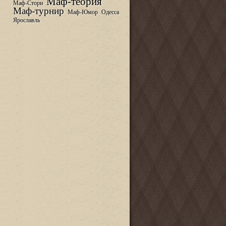
Маф-теория
Маф-Стори
Маф-турнир
Маф-Юмор
Одесса
Ярославль