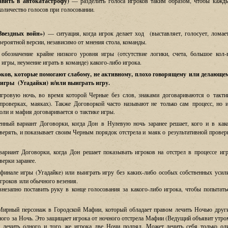
авить в автокатастрофу)
—
разделить голоса игроков таким образом
,
чтобы кажд
количество голосов при голосовании
.
Звездных войн
»)
—
ситуация
,
когда игрок делает ход
(
выставляет
,
голосует
,
ломае
вероятной версии
,
независимо от мнения стола
,
команды
.
 обозначение крайне низкого уровня игры
(
отсутствие логики, счета, большое кол-
игры, неумение играть в команде) какого-либо игрока.
оков
,
которые помогают слабому
,
не активному
,
плохо говорящему или делающе
а игры
(
Угадайки) и/или выиграть игру.
игровую ночь
,
во время которой Черные без слов
,
знаками договариваются о такти
проверках
,
маяках
).
Также Договоркой часто называют не только сам процесс
,
но 
оли и мафия договаривается о тактике игры
.
ненный вариант Договорки
,
когда Дон в Нулевую ночь заранее решает
,
кого и в как
верять
,
и показывает своим Черным порядок отстрела и маяк о результативной провер
вариант Договорки
,
когда Дон решает показывать игроков на отстрел в процессе иг
оверки заранее
.
 финале игры
(
Угадайке
)
или выиграть игру без каких
-
либо особых собственных усил
игроков или обычного везения
.
внезапно поставить руку в конце голосования за какого
-
либо игрока
,
чтобы попытать
Мирный персонаж в Городской Мафии
,
который обладает правом лечить Ночью друг
ного за Ночь
.
Это защищает игрока от ночного отстрела Мафии
(
Ведущий объявит утро
 лечить одного и того же игрока две Ночи подряд
.
Может лечить себя только од