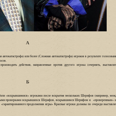
А
я автокатастрофа
)
или более
(
Сложная автокатастрофа
)
игроков в результате голосован
осов
.
—
производить действия
,
направленные против другого игрока
(
очернять
,
выставлят
Б
/
или
«
вскрывшимися
»
игроками после вскрытия нескольких Шерифов
(
например
,
меж
ыми проверками вскрывшихся Шерифов
,
вскрывшимся Шерифом и
«
проверенным
»
«
гарантированного продолжения игры
»
Красные игроки должны по очереди выставля