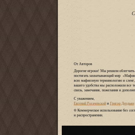
От Авторов
Дорогие игроки! Мы решили облегчить 
постигать захватывающий мир
«
Мафии»
всю мафиозную терминологию и сленг, 
вашего удобства мы расположили все т
связь, замечания, пожелания и дополне
С уважением,
Евгений Рогачевский
и
Григор Дердьян
® Коммерческое использование без сог
и распространении.