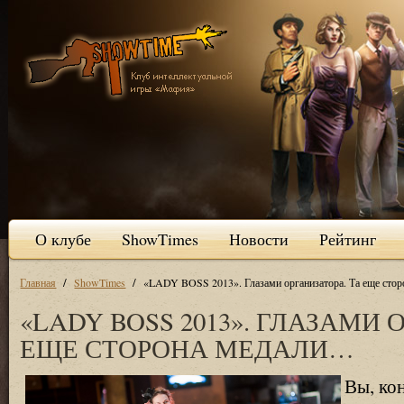
О клубе
ShowTimes
Новости
Рейтинг
/
/
Главная
ShowTimes
«LADY BOSS 2013». Глазами организатора. Та еще сто
«LADY BOSS 2013». ГЛАЗАМИ 
ЕЩЕ СТОРОНА МЕДАЛИ…
Вы, ко