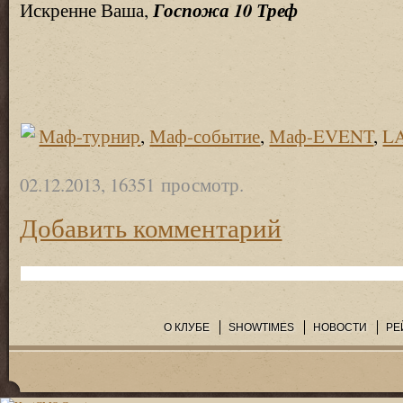
Госпожа 10 Треф
Искренне Ваша,
Маф-турнир
,
Маф-событие
,
Маф-EVENT
,
L
02.12.2013, 16351 просмотр.
Добавить комментарий
О КЛУБЕ
SHOWTIMES
НОВОСТИ
РЕ