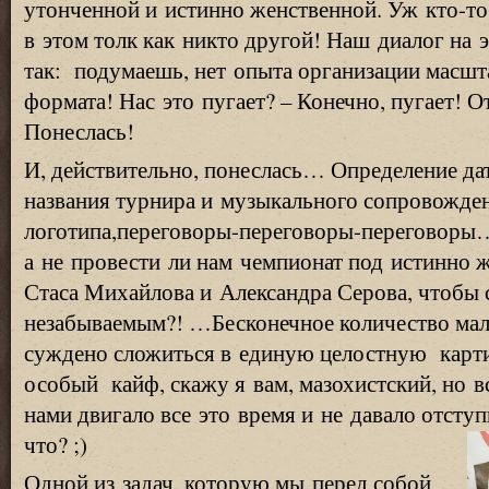
утонченной и истинно женственной. Уж
кто-то
в этом толк как никто другой! Наш диалог на 
так: подумаешь, нет опыта организации масш
формата! Нас это пугает? – Конечно, пугает! О
Понеслась!
И, действительно, понеслась… Определение да
названия турнира и музыкального сопровожден
логотипа,переговоры-переговоры-переговоры
а не провести ли нам чемпионат под истинно
Стаса Михайлова и Александра Серова, чтобы 
незабываемым?! …Бесконечное количество ма
суждено сложиться в единую целостную картин
особый кайф, скажу я вам, мазохистский, но
нами двигало все это время и не давало отсту
что? ;)
Одной из задач, которую мы перед собой