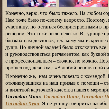
Конечно, верю, что было тяжело. На любом со
Нам тоже было по-своему непросто. Поэтому,
участницу, но остаться беспристрастными в 
решений. Это тоже было нелегко. В турнире п
близких нам девчонок, тех, кому мы искренне 
души. Но личной задачей было отключить все
и руководствоваться регламентом, как буквой 
с профессиональным – сложно, но можно. Поэ
прошел под девизом:
«
В любой непонятной си
И конечно же, нам очень повезло с командой.
откликнувшиеся на наш призыв о помощи – ст
и визитной карточкой качества нашего меропр
Господин Монк
Господин Пони
Господин 
,
,
Господин Хуан
. Я не устану говорить спасибо