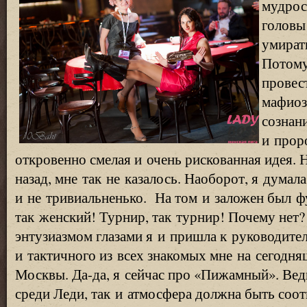
мудрос
головы
умират
Потому
провес
мафиоз
сознан
и прор
откровенно смелая и очень рискованная идея. 
назад, мне так не казалось. Наоборот, я думала
и не тривиальненько. На том и заложен был 
так женский! Турнир, так турнир! Почему нет
энтузиазмом глазами я и пришла к руководите
и тактичного из всех знакомых мне на сегодн
Москвы. Да-да, я сейчас про
«
Пижамный». Ведь
среди Леди, так и атмосфера должна быть соо