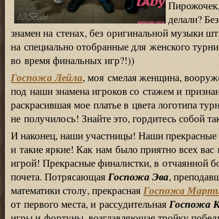
Пирожочек,
делали? Бе
знамен на стенах, без оригинальной музыки ш
на специально отобранные для женского турн
во время финальных игр?!))
Госпожа Лейла
, моя смелая женщина, вооруж
под наши знамена игроков со стажем и призна
раскрасившая мое платье в цвета логотипа турн
не получилось! Знайте это, гордитесь собой та
И наконец, наши участницы! Наши прекрасные 
и такие яркие! Как нам было приятно всех вас
игрой! Прекрасные финалистки, в отчаянной б
Госпожа Эва
почета. Потрясающая
, препода
Госпожа Март
математики столу, прекрасная
Госпожа К
от первого места, и рассудительная
игры и фортуны, возглавляющая тройку побед