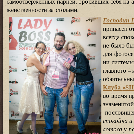
самоотверженных парней, бросивших себя на 
женственности за столами.
Господин 
припасен от
всегда спо
не было бы
для фотосе
ни системы 
главного –
обаятельны
Клуба
«S
во время п
знаменитой
пословице
спокойна и
лотоса у п