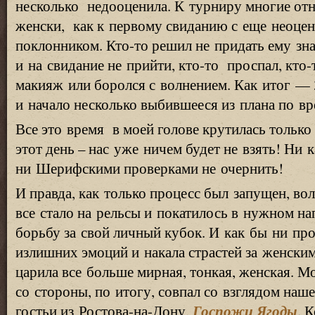
несколько недооценила. К турниру многие отне
женски, как к первому свиданию с еще неоце
поклонником. Кто-то решил не придать ему зн
и на свидание не прийти,
кто-то
проспал,
кто-
макияж или боролся с волнением. Как итог — 3
и начало несколько выбившееся из плана по вр
Все это время в моей голове крутилась только
этот день – нас уже ничем будет не взять! Ни к
ни Шерифскими проверками не очернить!
И правда, как только процесс был запущен, во
все стало на рельсы и покатилось в нужном н
борьбу за свой личный кубок. И как бы ни пр
излишних эмоций и накала страстей за женски
царила все больше мирная, тонкая, женская. М
со стороны, по итогу, совпал со взглядом наш
Госпожи Ягоды
гостьи из Ростова-на-Дону,
. 