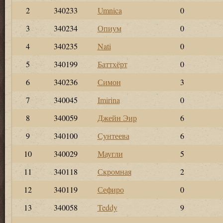
2
340233
Umnica
0
3
340234
Опиум
0
4
340235
Nati
0
5
340199
Баттхёрт
0
6
340236
Симон
3
7
340045
Imirina
0
8
340059
Джейн Эир
6
9
340100
Сунтеева
6
10
340029
Маугли
5
11
340118
Скромная
2
12
340119
Сефиро
0
13
340058
Teddy
9