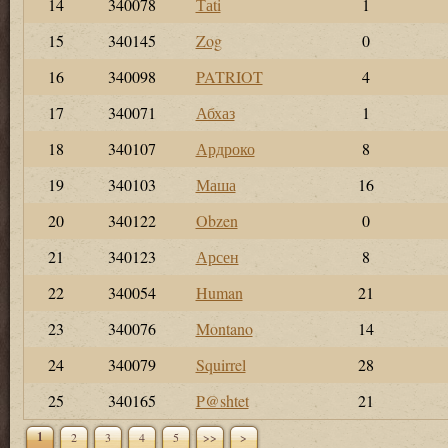
14
340078
Таti
1
15
340145
Zog
0
16
340098
PATRIOT
4
17
340071
Абхаз
1
18
340107
Ардроко
8
19
340103
Маша
16
20
340122
Obzen
0
21
340123
Арсен
8
22
340054
Human
21
23
340076
Montano
14
24
340079
Squirrel
28
25
340165
P@shtet
21
1
2
3
4
5
>>
>