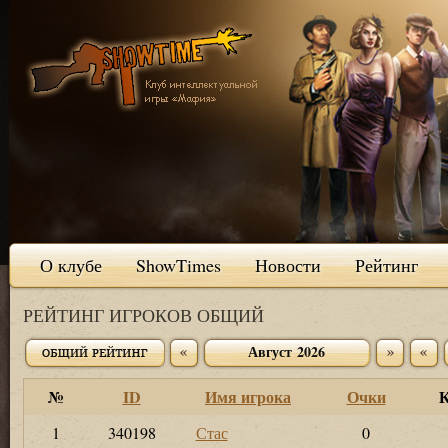
О клубе
ShowTimes
Новости
Рейтинг
РЕЙТИНГ ИГРОКОВ ОБЩИЙ
Август 2026
№
ID
Имя игрока
Очки
К
1
340198
Стас
0